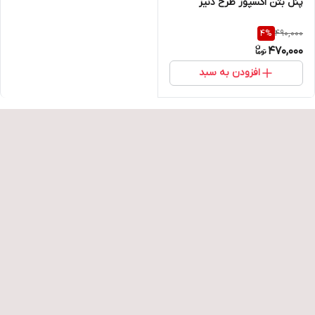
پنل بتن اکسپوز طرح دنیز
490,000
4
%
470,000
افزودن به سبد