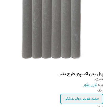
پنل بتن اکسپوز طرح دنیز
KD636
برند:
کارن دکور
رنگ
سفید،طوسی،زغالی،مشکی
سایز