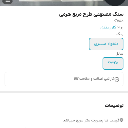
سنگ مصنوعی طرح مربع هرمی
KD558
برند:
کارن دکور
رنگ
دلخواه مشتری
سایز
45*45
گارانتی اصالت و سلامت کالا
توضیحات
🔴قیمت ها بصورت متر مربع میباشد