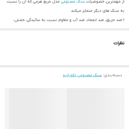
از مهمترین خصوصیات
سنگ مصنوعی
مدل مربع هرمی که آن را نسبت
به سنگ های دیگر متمایز میکند
1-ضد حریق، ضد انجماد، ضد آب و مقاوم نسبت به سائیدگی، خمش،
ضربه شدید، مواد اسیدی، فشار و لکه روغنی ست
2-بدلیل ضد رطوبت بودن ضد جلبک، باکتری و قارچ زدگی ست و احتمال
نظرات
تجمع حشرات بین بندهای آن وجود ندارد زیرا فضای بین بندهای آن
خیلی کمتر از سایر سنگهاست
3-برخلاف سنگهای طبیعی رنگ پذیر است و برای تغییر دکوراسیون نیازی
دسته‌بندی
:
سنگ مصنوعی دکوراتیو
نیست آنرا بکنید بلکه براحتی میتوانید آنرا به رنگ دلخواه رنگ کنید و
همچنین قابل تولید در رنگ دلخواه شما نیز میباشد
4-برخلاف سنگ طبیعی فوق سبک است و در زمان وقوع زلزله خطرآفرین
نیست
5-از نظر اقتصادی از سنگ طبیعی و تمامی متریال های دکوراسیون
داخلی و ساخت و ساز ارزانتر و مقرون بصرفه تر است