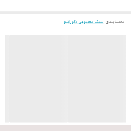
خیلی کمتر از سایر سنگهاست
3-برخلاف سنگهای طبیعی رنگ پذیر است و برای تغییر دکوراسیون نیازی
دسته‌بندی
:
سنگ مصنوعی دکوراتیو
نیست آنرا بکنید بلکه براحتی میتوانید آنرا به رنگ دلخواه رنگ کنید و
همچنین قابل تولید در رنگ دلخواه شما نیز میباشد
4-برخلاف سنگ طبیعی فوق سبک است و در زمان وقوع زلزله خطرآفرین
نیست
5-از نظر اقتصادی از سنگ طبیعی و تمامی متریال های دکوراسیون
داخلی و ساخت و ساز ارزانتر و مقرون بصرفه تر است
6-قابلیت نصب با چسب و روی هر زیرسازه ای
7-سرعت نصب بالا
8-کمترین پرت درمقابل سنگهای طبیعی
9-تنوع در رنگ و مدل و طراحی