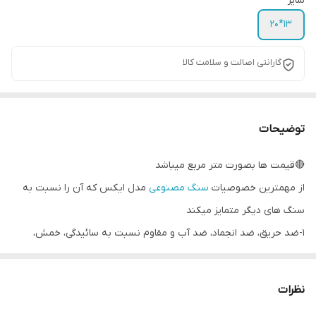
سایز
13*20
گارانتی اصالت و سلامت کالا
توضیحات
🔴قیمت ها بصورت متر مربع میباشد
از مهمترین خصوصیات
سنگ مصنوعی
مدل ایکس که آن را نسبت به
سنگ های دیگر متمایز میکند
1-ضد حریق، ضد انجماد، ضد آب و مقاوم نسبت به سائیدگی، خمش،
ضربه شدید، مواد اسیدی، فشار و لکه روغنی ست
2-بدلیل ضد رطوبت بودن ضد جلبک، باکتری و قارچ زدگی ست و احتمال
نظرات
تجمع حشرات بین بندهای آن وجود ندارد زیرا فضای بین بندهای آن