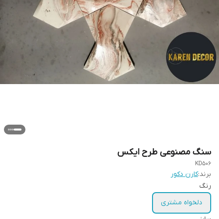
سنگ مصنوعی طرح ایکس
KD506
برند:
کارن دکور
رنگ
دلخواه مشتری