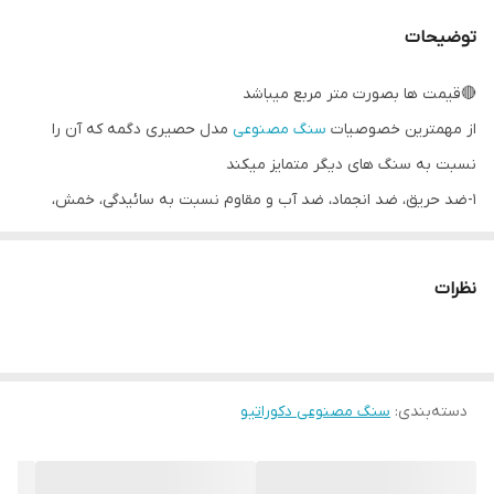
توضیحات
🔴قیمت ها بصورت متر مربع میباشد
از مهمترین خصوصیات
سنگ مصنوعی
مدل حصیری دگمه که آن را
نسبت به سنگ های دیگر متمایز میکند
1-ضد حریق، ضد انجماد، ضد آب و مقاوم نسبت به سائیدگی، خمش،
ضربه شدید، مواد اسیدی، فشار و لکه روغنی ست
2-بدلیل ضد رطوبت بودن ضد جلبک، باکتری و قارچ زدگی ست و احتمال
نظرات
تجمع حشرات بین بندهای آن وجود ندارد زیرا فضای بین بندهای آن
خیلی کمتر از سایر سنگهاست
3-برخلاف سنگهای طبیعی رنگ پذیر است و برای تغییر دکوراسیون نیازی
دسته‌بندی
:
سنگ مصنوعی دکوراتیو
نیست آنرا بکنید بلکه براحتی میتوانید آنرا به رنگ دلخواه رنگ کنید و
همچنین قابل تولید در رنگ دلخواه شما نیز میباشد
4-برخلاف سنگ طبیعی فوق سبک است و در زمان وقوع زلزله خطرآفرین