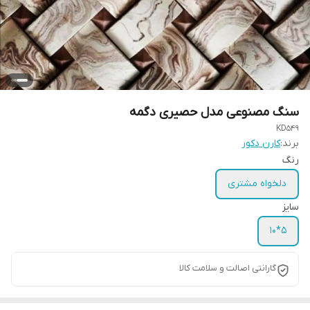
سنگ مصنوعی مدل حصیری دگمه
KD549
برند:
کارن دکور
رنگ
دلخواه مشتری
سایز
5*10
گارانتی اصالت و سلامت کالا