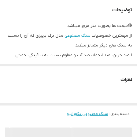
توضیحات
🔴قیمت ها بصورت متر مربع میباشد
از مهمترین خصوصیات
سنگ مصنوعی
مدل برگ پاییزی که آن را نسبت
به سنگ های دیگر متمایز میکند
1-ضد حریق، ضد انجماد، ضد آب و مقاوم نسبت به سائیدگی، خمش،
ضربه شدید، مواد اسیدی، فشار و لکه روغنی ست
2-بدلیل ضد رطوبت بودن ضد جلبک، باکتری و قارچ زدگی ست و احتمال
نظرات
تجمع حشرات بین بندهای آن وجود ندارد زیرا فضای بین بندهای آن
خیلی کمتر از سایر سنگهاست
3-برخلاف سنگهای طبیعی رنگ پذیر است و برای تغییر دکوراسیون نیازی
دسته‌بندی
:
سنگ مصنوعی دکوراتیو
نیست آنرا بکنید بلکه براحتی میتوانید آنرا به رنگ دلخواه رنگ کنید و
همچنین قابل تولید در رنگ دلخواه شما نیز میباشد
4-برخلاف سنگ طبیعی فوق سبک است و در زمان وقوع زلزله خطرآفرین