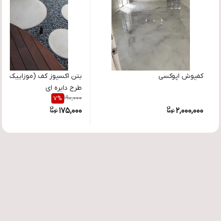
کفپوش اپوکسی
بتن اکسپوز کف (موزاییک پلی
طرح دایره ای
190,000
7
%
175,000
2,000,000