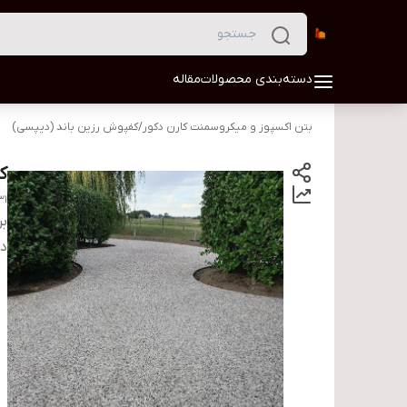
دسته‌بندی محصولات
مقاله
بتن اکسپوز و میکروسمنت کارن دکور
/
کفپوش رزین باند (دیپسی)
ک
31
بر
دس