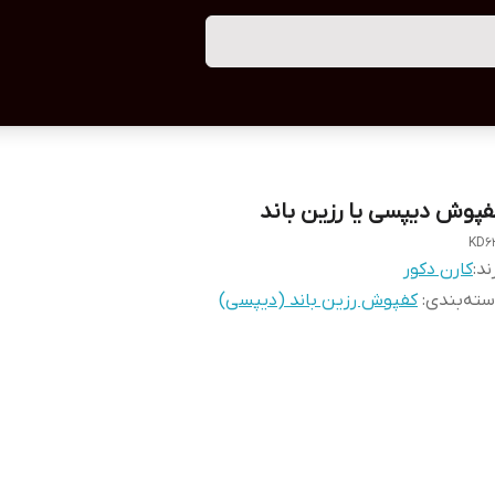
فپوش دیپسی یا رزین باند
KD6
ند:
کارن دکور
ته‌بندی
:
کفپوش رزین باند (دیپسی)