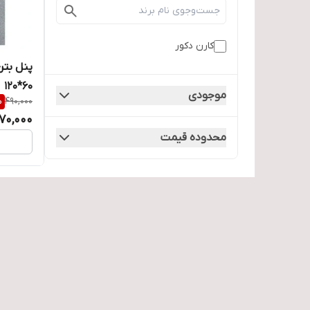
کارن دکور
پنل بتن
60*120
موجودی
%
490,000
70,000
محدوده قیمت