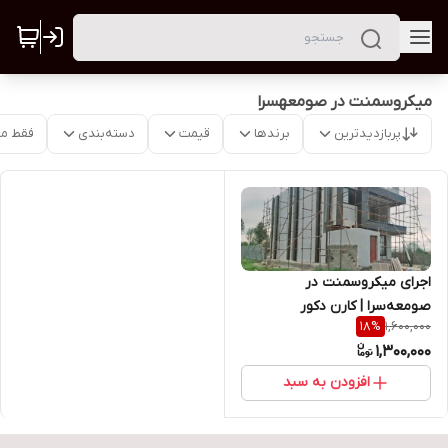
میکروسمنت در صومعهسرا
پربازدیدترین
برندها
قیمت
دسته‌بندی
فقط م
اجرای میکروسمنت در
صومعه‌سرا | کارن دکور
1,600,000
18
%
09111497002
1,300,000
افزودن به سبد