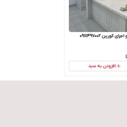
ی کورین 09111497002
افزودن به سبد