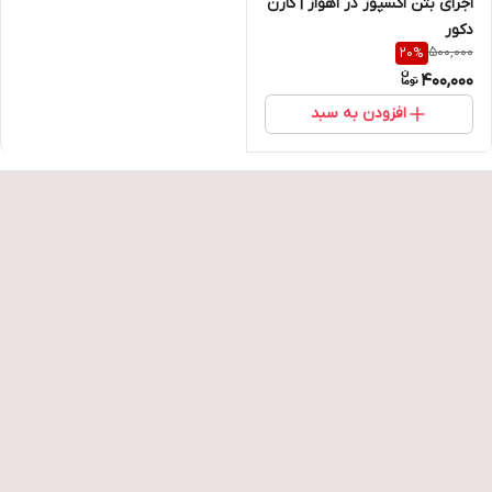
اجرای بتن اکسپوز در اهواز | کارن
دکور
500,000
20
%
400,000
افزودن به سبد