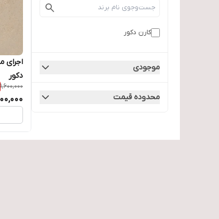
کارن دکور
اجرای م
موجودی
دکور
1,600,000
محدوده قیمت
300,000