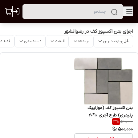
اجرای بتن اکسپوز کف در رضوانشهر
پربازدیدترین
برندها
قیمت
دسته‌بندی
فقط م
بتن اکسپوز کف (موزاییک
پلیمری) طرح آجری 10*20
520,000
3
%
500,000