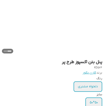
پنل بتن اکسپوز طرح پر
KD524
برند:
کارن دکور
رنگ
دلخواه مشتری
سایز
50*50