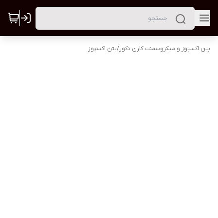
بتن اکسپوز و میکروسمنت کارن دکور
/
بتن اکسپوز