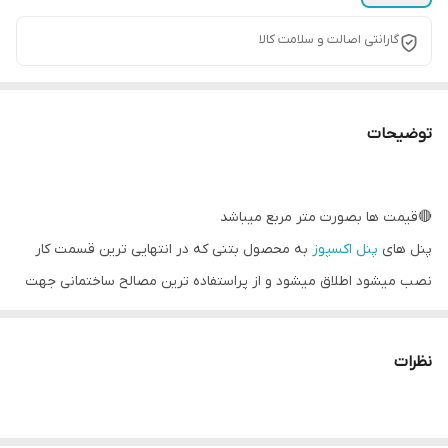
گارانتی اصالت و سلامت کالا
توضیحات
🔴قیمت ها بصورت متر مربع میباشد
پنل های
پنل اکسپوز
به محصول بتنی که در انتهایی ترین قسمت کار
نصب میشود اطلاق میشود و از پراستفاده ترین مصالح ساختمانی جهت
ایجاد نمای مدرن میباشند. مانند سایر محصولات سنگ مصنوعی دارای
خصوصیات ضد حریق، ضد انجماد، ضد آب، مقاوم در برابر فشار و خمش
نظرات
و ضربه شدید میباشد. قابل استفاده در دکوراسیون داخلی و نماست و در
اشکال هندسی مختلف و عموما سه بعدی و پانچ دار (چهار سوراخ)
موجود است