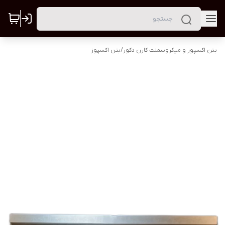
بتن اکسپوز و میکروسمنت کارن دکور
/
بتن اکسپوز