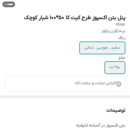
پنل بتن اکسپوز طرح کیت کا 50*100 شیار کوچک
KD556
برند:
کارن دکور
رنگ
سفید ، طوسی ، ذغالی
سایز
50*100
گارانتی اصالت و سلامت کالا
توضیحات
بتن اکسپوز در آستانه اشرفیه