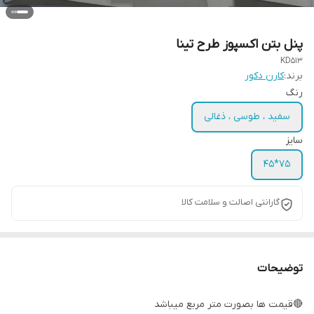
پنل بتن اکسپوز طرح تینا
KD513
برند:
کارن دکور
رنگ
سفید ، طوسی ، ذغالی
سایز
75*45
گارانتی اصالت و سلامت کالا
توضیحات
🔴قیمت ها بصورت متر مربع میباشد