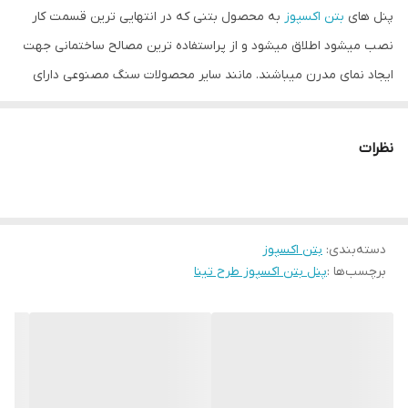
پنل های
بتن اکسپوز
به محصول بتنی که در انتهایی ترین قسمت کار
نصب میشود اطلاق میشود و از پراستفاده ترین مصالح ساختمانی جهت
ایجاد نمای مدرن میباشند. مانند سایر محصولات سنگ مصنوعی دارای
خصوصیات ضد حریق، ضد انجماد، ضد آب، مقاوم در برابر فشار و خمش
و ضربه شدید میباشد. قابل استفاده در دکوراسیون داخلی و نماست و در
نظرات
اشکال هندسی مختلف و عموما سه بعدی و پانچ دار (چهار سوراخ)
موجود است
دسته‌بندی
:
بتن اکسپوز
برچسب‌ها :
پنل بتن اکسپوز طرح تینا